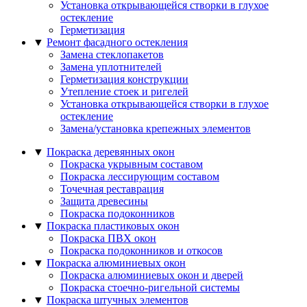
Установка открывающейся створки в глухое
остекление
Герметизация
▼
Ремонт фасадного остекления
Замена стеклопакетов
Замена уплотнителей
Герметизация конструкции
Утепление стоек и ригелей
Установка открывающейся створки в глухое
остекление
Замена/установка крепежных элементов
▼
Покраска деревянных окон
Покраска укрывным составом
Покраска лессирующим составом
Точечная реставрация
Защита древесины
Покраска подоконников
▼
Покраска пластиковых окон
Покраска ПВХ окон
Покраска подоконников и откосов
▼
Покраска алюминиевых окон
Покраска алюминиевых окон и дверей
Покраска стоечно-ригельной системы
▼
Покраска штучных элементов