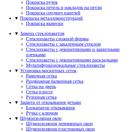
Покраска ручек
Покраска петель и накладок на петли
Покраска сендвич панелей
▼
Покраска металлоконструкций
Покраска вывески
▼
Замена стеклопакетов
Стеклопакеты сложной формы
Стеклопакеты с закаленным стеклом
Стеклопакеты с декоративными и защитными
пленками
Стеклопакеты с декоративными раскладками
Мультифункциональные стеклопакеты
▼
Установка москитных сеток
Рамочная сетка
Раздвижная балконная сетка
Сетка на дверь
Сетка плиссе
Рулонная сетка
▼
Защита от открывания детьми
Блокиратор открывания
Ручка с ключом
▼
Шумоизоляция окон
Шумоизоляция деревянных окон
Шумоизоляция пластиковых окон