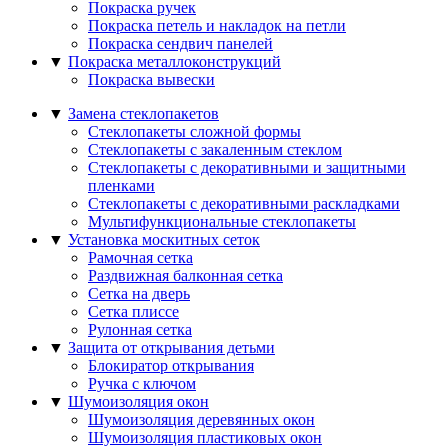
Покраска ручек
Покраска петель и накладок на петли
Покраска сендвич панелей
▼
Покраска металлоконструкций
Покраска вывески
▼
Замена стеклопакетов
Стеклопакеты сложной формы
Стеклопакеты с закаленным стеклом
Стеклопакеты с декоративными и защитными
пленками
Стеклопакеты с декоративными раскладками
Мультифункциональные стеклопакеты
▼
Установка москитных сеток
Рамочная сетка
Раздвижная балконная сетка
Сетка на дверь
Сетка плиссе
Рулонная сетка
▼
Защита от открывания детьми
Блокиратор открывания
Ручка с ключом
▼
Шумоизоляция окон
Шумоизоляция деревянных окон
Шумоизоляция пластиковых окон