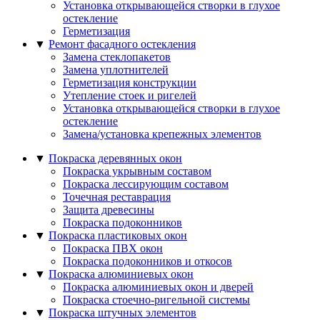
Установка открывающейся створки в глухое
остекление
Герметизация
▼
Ремонт фасадного остекления
Замена стеклопакетов
Замена уплотнителей
Герметизация конструкции
Утепление стоек и ригелей
Установка открывающейся створки в глухое
остекление
Замена/установка крепежных элементов
▼
Покраска деревянных окон
Покраска укрывным составом
Покраска лессирующим составом
Точечная реставрация
Защита древесины
Покраска подоконников
▼
Покраска пластиковых окон
Покраска ПВХ окон
Покраска подоконников и откосов
▼
Покраска алюминиевых окон
Покраска алюминиевых окон и дверей
Покраска стоечно-ригельной системы
▼
Покраска штучных элементов