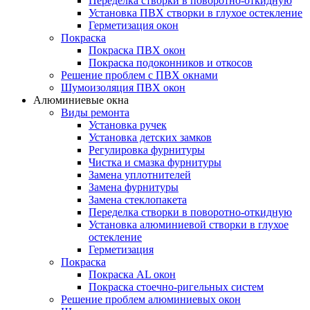
Переделка створки в поворотно-откидную
Установка ПВХ створки в глухое остекление
Герметизация окон
Покраска
Покраска ПВХ окон
Покраска подоконников и откосов
Решение проблем с ПВХ окнами
Шумоизоляция ПВХ окон
Алюминиевые окна
Виды ремонта
Установка ручек
Установка детских замков
Регулировка фурнитуры
Чистка и смазка фурнитуры
Замена уплотнителей
Замена фурнитуры
Замена стеклопакета
Переделка створки в поворотно-откидную
Установка алюминиевой створки в глухое
остекление
Герметизация
Покраска
Покраска AL окон
Покраска стоечно-ригельных систем
Решение проблем алюминиевых окон