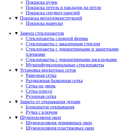
Покраска ручек
Покраска петель и накладок на петли
Покраска сендвич панелей
▼
Покраска металлоконструкций
Покраска вывески
▼
Замена стеклопакетов
Стеклопакеты сложной формы
Стеклопакеты с закаленным стеклом
Стеклопакеты с декоративными и защитными
пленками
Стеклопакеты с декоративными раскладками
Мультифункциональные стеклопакеты
▼
Установка москитных сеток
Рамочная сетка
Раздвижная балконная сетка
Сетка на дверь
Сетка плиссе
Рулонная сетка
▼
Защита от открывания детьми
Блокиратор открывания
Ручка с ключом
▼
Шумоизоляция окон
Шумоизоляция деревянных окон
Шумоизоляция пластиковых окон