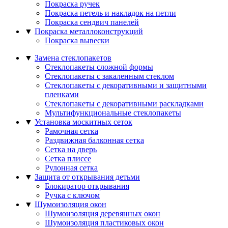
Покраска ручек
Покраска петель и накладок на петли
Покраска сендвич панелей
▼
Покраска металлоконструкций
Покраска вывески
▼
Замена стеклопакетов
Стеклопакеты сложной формы
Стеклопакеты с закаленным стеклом
Стеклопакеты с декоративными и защитными
пленками
Стеклопакеты с декоративными раскладками
Мультифункциональные стеклопакеты
▼
Установка москитных сеток
Рамочная сетка
Раздвижная балконная сетка
Сетка на дверь
Сетка плиссе
Рулонная сетка
▼
Защита от открывания детьми
Блокиратор открывания
Ручка с ключом
▼
Шумоизоляция окон
Шумоизоляция деревянных окон
Шумоизоляция пластиковых окон