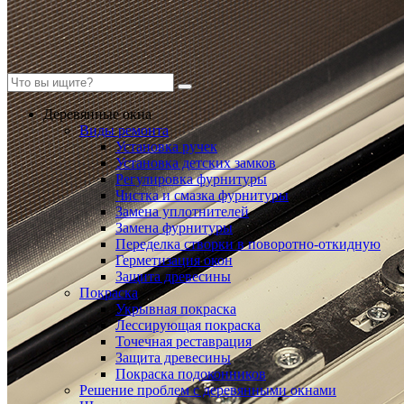
Деревянные окна
Виды ремонта
Установка ручек
Установка детских замков
Регулировка фурнитуры
Чистка и смазка фурнитуры
Замена уплотнителей
Замена фурнитуры
Переделка створки в поворотно-откидную
Герметизация окон
Защита древесины
Покраска
Укрывная покраска
Лессирующая покраска
Точечная реставрация
Защита древесины
Покраска подоконников
Решение проблем с деревянными окнами