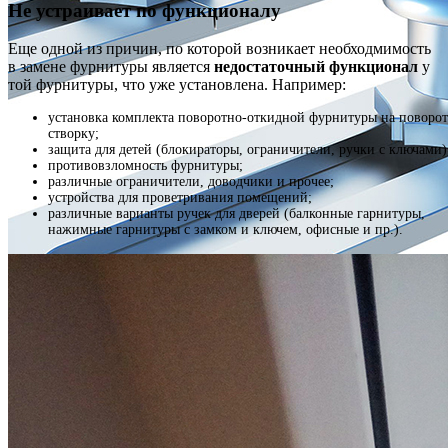
Не устраивает по функционалу
Еще одной из причин, по которой возникает необходмимость
в замене фурнитуры является
недостаточный функционал
у
той фурнитуры, что уже установлена. Например:
установка комплекта поворотно-откидной фурнитуры на поворо
створку;
защита для детей (блокираторы, ограничители, ручки с ключами)
противовзломность фурнитуры;
различные ограничители, доводчики и прочее;
устройства для проветривания помещений;
различные варианты ручек для дверей (балконные гарнитуры,
нажимные гарнитуры с замком и ключем, офисные и пр.).