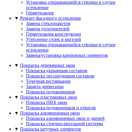
Установка открывающейся створки в глухое
остекление
Герметизация
▼
Ремонт фасадного остекления
Замена стеклопакетов
Замена уплотнителей
Герметизация конструкции
Утепление стоек и ригелей
Установка открывающейся створки в глухое
остекление
Замена/установка крепежных элементов
▼
Покраска деревянных окон
Покраска укрывным составом
Покраска лессирующим составом
Точечная реставрация
Защита древесины
Покраска подоконников
▼
Покраска пластиковых окон
Покраска ПВХ окон
Покраска подоконников и откосов
▼
Покраска алюминиевых окон
Покраска алюминиевых окон и дверей
Покраска стоечно-ригельной системы
▼
Покраска штучных элементов