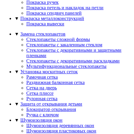
Покраска ручек
Покраска петель и накладок на петли
Покраска сендвич панелей
▼
Покраска металлоконструкций
Покраска вывески
▼
Замена стеклопакетов
Стеклопакеты сложной формы
Стеклопакеты с закаленным стеклом
Стеклопакеты с декоративными и защитными
пленками
Стеклопакеты с декоративными раскладками
Мультифункциональные стеклопакеты
▼
Установка москитных сеток
Рамочная сетка
Раздвижная балконная сетка
Сетка на дверь
Сетка плиссе
Рулонная сетка
▼
Защита от открывания детьми
Блокиратор открывания
Ручка с ключом
▼
Шумоизоляция окон
Шумоизоляция деревянных окон
Шумоизоляция пластиковых окон