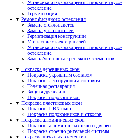
Установка открывающейся створки в глухое
остекление
Герметизация
▼
Ремонт фасадного остекления
Замена стеклопакетов
Замена уплотнителей
Герметизация конструкции
Утепление стоек и ригелей
Установка открывающейся створки в глухое
остекление
Замена/установка крепежных элементов
▼
Покраска деревянных окон
Покраска укрывным составом
Покраска лессирующим составом
Точечная реставрация
Защита древесины
Покраска подоконников
▼
Покраска пластиковых окон
Покраска ПВХ окон
Покраска подоконников и откосов
▼
Покраска алюминиевых окон
Покраска алюминиевых окон и дверей
Покраска стоечно-ригельной системы
▼
Покраска штучных элементов