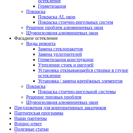
остекление
Герметизация
Покраска
Покраска AL окон
Покраска стоечно-ригельных систем
Решение проблем алюминиевых окон
Шумоизоляция алюминиевых окон
Фасадное остекление
Виды ремонта
Замена стеклопакетов
Замена уплотнителей
Герметизация конструкции
Утепление стоек и ригелей
Установка открывающейся створки в глухое
остекление
Установка / замена крепёжных элементов
Покраска
Покраска стоечно-ригельной системы
Решение типовых проблем
Шумоизоляция алюминиевых окон
Предложения для корпоративных заказчиков
Партнерская программа
Наши партнеры
Вопрос-ответ
Полезные статьи