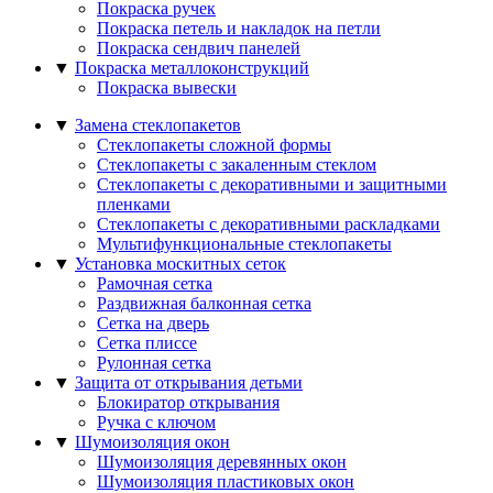
Покраска ручек
Покраска петель и накладок на петли
Покраска сендвич панелей
▼
Покраска металлоконструкций
Покраска вывески
▼
Замена стеклопакетов
Стеклопакеты сложной формы
Стеклопакеты с закаленным стеклом
Стеклопакеты с декоративными и защитными
пленками
Стеклопакеты с декоративными раскладками
Мультифункциональные стеклопакеты
▼
Установка москитных сеток
Рамочная сетка
Раздвижная балконная сетка
Сетка на дверь
Сетка плиссе
Рулонная сетка
▼
Защита от открывания детьми
Блокиратор открывания
Ручка с ключом
▼
Шумоизоляция окон
Шумоизоляция деревянных окон
Шумоизоляция пластиковых окон