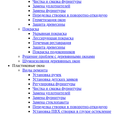
Чистка и смазка фурнитуры
Замена уплотнителей
Замена фурнитуры
Переделка створки в поворотно-откидную
Герметизация окон
Защита древесины
Покраска
Укрывная покраска
Лессирующая покраска
Точечная реставрация
Защита древесины
Покраска подоконников
Решение проблем с деревянными окнами
Шумоизоляция деревянных окон
Пластиковые окна
Виды ремонта
Установка ручек
Установка детских замков
Регулировка фурнитуры
Чистка и смазка фурнитуры
Замена уплотнителей
Замена фурнитуры
Замена стеклопакета
Переделка створки в поворотно-откидную
Установка ПВХ створки в глухое остекление