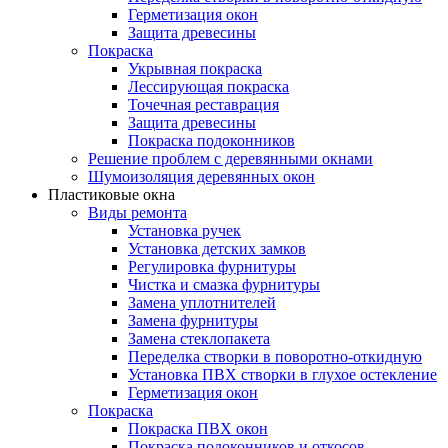
Герметизация окон
Защита древесины
Покраска
Укрывная покраска
Лессирующая покраска
Точечная реставрация
Защита древесины
Покраска подоконников
Решение проблем с деревянными окнами
Шумоизоляция деревянных окон
Пластиковые окна
Виды ремонта
Установка ручек
Установка детских замков
Регулировка фурнитуры
Чистка и смазка фурнитуры
Замена уплотнителей
Замена фурнитуры
Замена стеклопакета
Переделка створки в поворотно-откидную
Установка ПВХ створки в глухое остекление
Герметизация окон
Покраска
Покраска ПВХ окон
Покраска подоконников и откосов