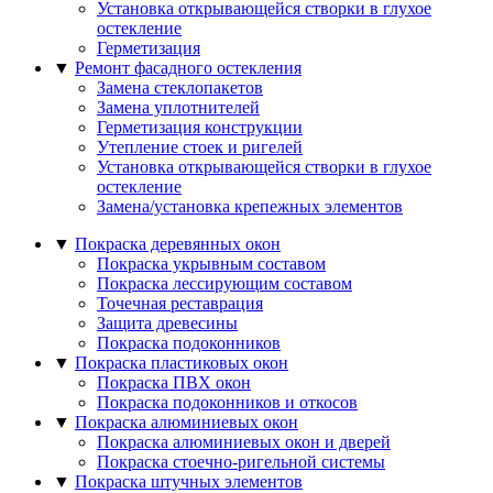
Установка открывающейся створки в глухое
остекление
Герметизация
▼
Ремонт фасадного остекления
Замена стеклопакетов
Замена уплотнителей
Герметизация конструкции
Утепление стоек и ригелей
Установка открывающейся створки в глухое
остекление
Замена/установка крепежных элементов
▼
Покраска деревянных окон
Покраска укрывным составом
Покраска лессирующим составом
Точечная реставрация
Защита древесины
Покраска подоконников
▼
Покраска пластиковых окон
Покраска ПВХ окон
Покраска подоконников и откосов
▼
Покраска алюминиевых окон
Покраска алюминиевых окон и дверей
Покраска стоечно-ригельной системы
▼
Покраска штучных элементов