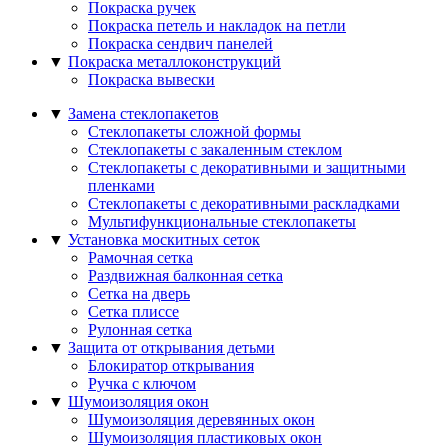
Покраска ручек
Покраска петель и накладок на петли
Покраска сендвич панелей
▼
Покраска металлоконструкций
Покраска вывески
▼
Замена стеклопакетов
Стеклопакеты сложной формы
Стеклопакеты с закаленным стеклом
Стеклопакеты с декоративными и защитными
пленками
Стеклопакеты с декоративными раскладками
Мультифункциональные стеклопакеты
▼
Установка москитных сеток
Рамочная сетка
Раздвижная балконная сетка
Сетка на дверь
Сетка плиссе
Рулонная сетка
▼
Защита от открывания детьми
Блокиратор открывания
Ручка с ключом
▼
Шумоизоляция окон
Шумоизоляция деревянных окон
Шумоизоляция пластиковых окон